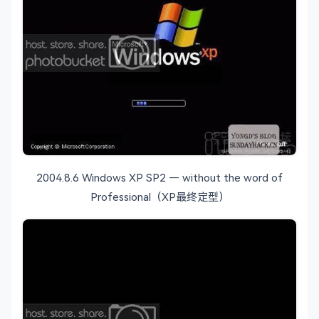
2004.8.6 Windows XP SP2 — without the word of
Professional（XP最终定型）