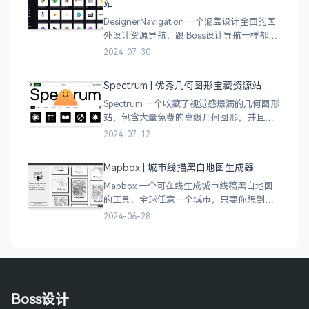
站
DesignerNavigation 一个涵盖设计全面的国
外设计资源导航，跟 Boss设计导航一样都是
分门别类的划分设计灵感、资讯、UI 资源、
2024-07-30
插图插画、图库素材、以及各种设计工具。
Spectrum | 优秀几何图形宝藏资源站
Spectrum 一个收藏了视觉感爆满的几何图形
站，包含大量免费的高级几何图形，并且每
周都会更新 100 个几何图案，不断的完善能
2024-07-12
让视觉设计师获取灵感，提升创作能力，激
发无限创意。
Mapbox | 城市线描黑白地图生成器
Mapbox 一个可在线生成城市线稿黑白地图
的工具，全球任意一个城市，只要你想到的
城市，直接搜索城市名称，自动生成该城市
2024-06-28
的线稿风貌，可以通过鼠标拖拽选择城市的
角落，一幅优雅充满设计感的地图作品就完
成了
Boss设计