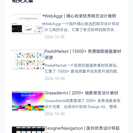
相关文章
WebAggr | 精心收录优秀网页设计案例
WebAggr一个国外精心挑选的网页设计和设
计工具的平台，汇集了各式各样的网页设计
案例，涵盖个人博客、时尚、设计、机构、
2024-12-05
电商等等前沿的创意作品，帮助创意设计人
员激发设计灵感，能够快速吸收优秀的设
PixelsMarket | 15000+ 免费插图插画素材
计，应
资源
PixelsMarket一个免费的插画类素材资源站，
汇集了 15000+ 套高质量并且免费开源的插图
插画和图标资源。
2024-10-06
Graaadients | 2000+ 抽象渐变设计素材
Graaadients收集整理了 2000+ 免费抽象渐变
设计元素，出自设计机构 Design Ali，整体渐
变色比较鲜艳，更像是 AI 生成的元素，需要
2024-10-06
设计小伙伴自行甄别挑选。
DesignerNavigation | 国外优秀设计导航