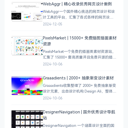
WebAggr | 精心收录优秀网页设计案例
WebAggr一个国外精心挑选的网页设计和设
计工具的平台，汇集了各式各样的网页设计
案例，涵盖个人博客、时尚、设计、机构、
2024-12-05
电商等等前沿的创意作品，帮助创意设计人
员激发设计灵感，能够快速吸收优秀的设
PixelsMarket | 15000+ 免费插图插画素材
计，应
资源
PixelsMarket一个免费的插画类素材资源站，
汇集了 15000+ 套高质量并且免费开源的插图
插画和图标资源。
2024-10-06
Graaadients | 2000+ 抽象渐变设计素材
Graaadients收集整理了 2000+ 免费抽象渐变
设计元素，出自设计机构 Design Ali，整体渐
变色比较鲜艳，更像是 AI 生成的元素，需要
2024-10-06
设计小伙伴自行甄别挑选。
DesignerNavigation | 国外优秀设计导航
站
DesignerNavigation 一个涵盖设计全面的国