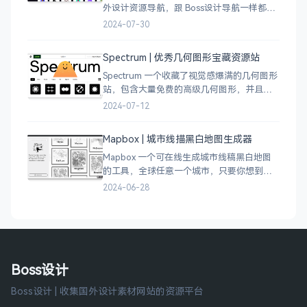
外设计资源导航，跟 Boss设计导航一样都是
分门别类的划分设计灵感、资讯、UI 资源、
2024-07-30
插图插画、图库素材、以及各种设计工具。
Spectrum | 优秀几何图形宝藏资源站
Spectrum 一个收藏了视觉感爆满的几何图形
站，包含大量免费的高级几何图形，并且每
周都会更新 100 个几何图案，不断的完善能
2024-07-12
让视觉设计师获取灵感，提升创作能力，激
发无限创意。
Mapbox | 城市线描黑白地图生成器
Mapbox 一个可在线生成城市线稿黑白地图
的工具，全球任意一个城市，只要你想到的
城市，直接搜索城市名称，自动生成该城市
2024-06-28
的线稿风貌，可以通过鼠标拖拽选择城市的
角落，一幅优雅充满设计感的地图作品就完
成了
Boss设计
Boss设计 | 收集国外设计素材网站的资源平台