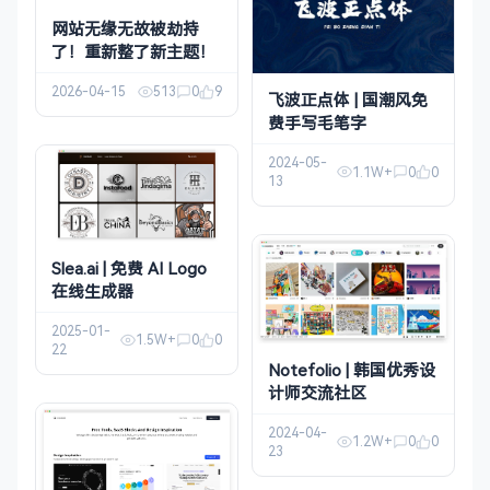
网站无缘无故被劫持
了！重新整了新主题！
2026-04-15
513
0
9
飞波正点体 | 国潮风免
费手写毛笔字
2024-05-
1.1W+
0
0
13
Slea.ai | 免费 AI Logo
在线生成器
2025-01-
1.5W+
0
0
22
Notefolio | 韩国优秀设
计师交流社区
2024-04-
1.2W+
0
0
23