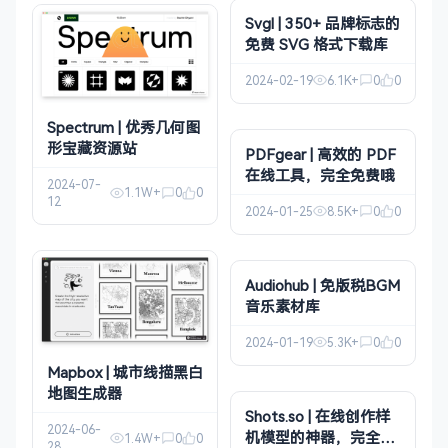
Svgl | 350+ 品牌标志的
免费 SVG 格式下载库
2024-02-19
6.1K+
0
0
Spectrum | 优秀几何图
形宝藏资源站
PDFgear | 高效的 PDF
在线工具，完全免费哦
2024-07-
1.1W+
0
0
12
2024-01-25
8.5K+
0
0
Audiohub | 免版税BGM
音乐素材库
2024-01-19
5.3K+
0
0
Mapbox | 城市线描黑白
地图生成器
Shots.so | 在线创作样
2024-06-
机模型的神器，完全免
1.4W+
0
0
28