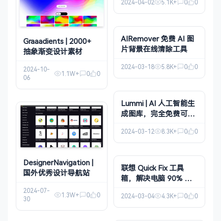
2024-04-02
5.1K+
0
0
AIRemover 免费 AI 图
Graaadients | 2000+
片背景在线清除工具
抽象渐变设计素材
2024-03-18
5.8K+
0
0
2024-10-
1.1W+
0
0
06
Lummi | AI 人工智能生
成图库，完全免费可商
用！
2024-03-12
8.3K+
0
0
DesignerNavigation |
联想 Quick Fix 工具
国外优秀设计导航站
箱，解决电脑 90% 问
题!
2024-07-
1.3W+
0
0
2024-03-04
4.3K+
0
0
30