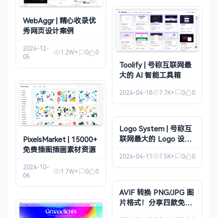
WebAggr | 精心收录优
秀网页设计案例
2024-12-
1.2W+
0
0
05
Toolify | 号称互联网最
大的 AI 智能工具箱
2024-04-18
7.7K+
0
0
Logo System | 号称互
联网最大的 Logo 设计
PixelsMarket | 15000+
案例库
免费插图插画素材资源
2024-04-11
7.5K+
0
0
2024-10-
1.7W+
0
0
06
AVIF 转换 PNG/JPG 图
片格式！分享四款免费
转换工具！