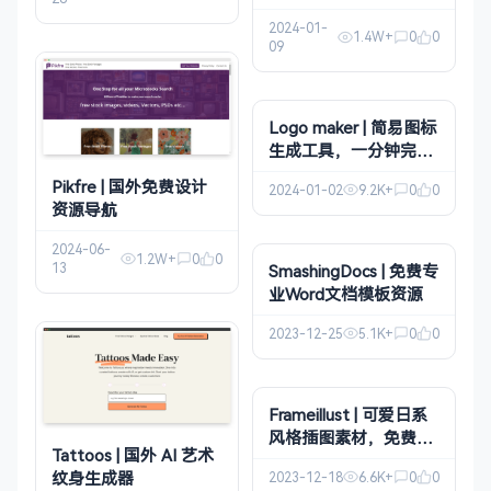
费！
2024-01-
1.4W+
0
0
09
Logo maker | 简易图标
生成工具，一分钟完成
Logo 图标制作
Pikfre | 国外免费设计
2024-01-02
9.2K+
0
0
资源导航
2024-06-
1.2W+
0
0
13
SmashingDocs | 免费专
业Word文档模板资源
2023-12-25
5.1K+
0
0
Frameillust | 可爱日系
风格插图素材，免费下
Tattoos | 国外 AI 艺术
载使用
纹身生成器
2023-12-18
6.6K+
0
0