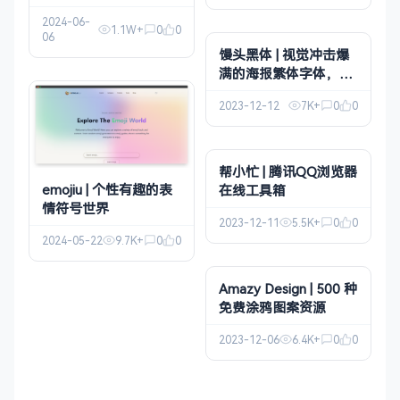
2024-06-
1.1W+
0
0
06
馒头黑体 | 视觉冲击爆
满的海报繁体字体，全
新免费商用
2023-12-12
7K+
0
0
帮小忙 | 腾讯QQ浏览器
emojiu | 个性有趣的表
在线工具箱
情符号世界
2023-12-11
5.5K+
0
0
2024-05-22
9.7K+
0
0
Amazy Design | 500 种
免费涂鸦图案资源
2023-12-06
6.4K+
0
0