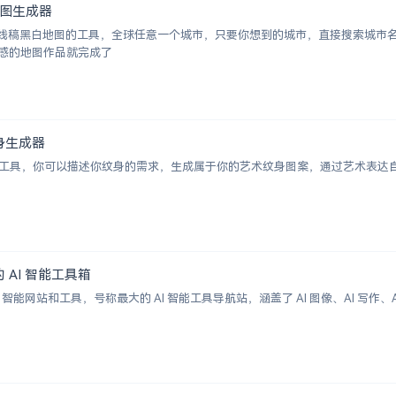
白地图生成器
成城市线稿黑白地图的工具，全球任意一个城市，只要你想到的城市，直接搜索城
感的地图作品就完成了
术纹身生成器
纹身图案生成工具，你可以描述你纹身的需求，生成属于你的艺术纹身图案，通过艺术
大的 AI 智能工具箱
00+ AI 智能网站和工具，号称最大的 AI 智能工具导航站，涵盖了 AI 图像、AI