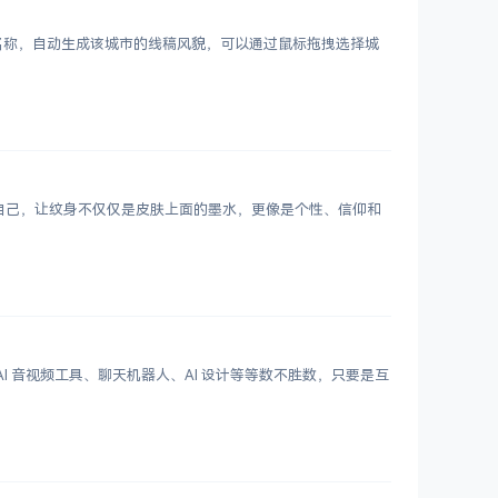
市名称，自动生成该城市的线稿风貌，可以通过鼠标拖拽选择城
表达自己，让纹身不仅仅是皮肤上面的墨水，更像是个性、信仰和
 写作、AI 音视频工具、聊天机器人、AI 设计等等数不胜数，只要是互