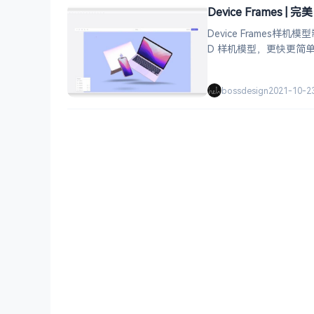
Device Frames |
Device Frame
D 样机模型，更快更简
bossdesign
2021-10-2