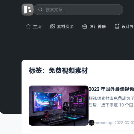
主页
素材资源
设计神器
设计导
标签：免费视频素材
2022 年国外最佳
短视频素材库免费成为
后盾，接下来这 10 
bossdesign
2022-03-0