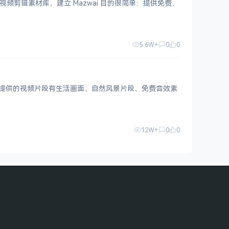
频剪辑素材库，建立 Mazwai 目的很简单：提供免费、
5.6W+
0
0
材库，提供的视频片段有生活画面、自然风景片段、免费音效素
12W+
0
0