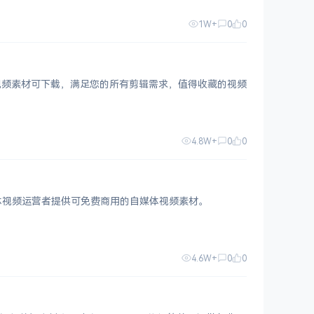
1W+
0
0
个短视频素材可下载，满足您的所有剪辑需求，值得收藏的视频
4.8W+
0
0
自媒体视频运营者提供可免费商用的自媒体视频素材。
4.6W+
0
0