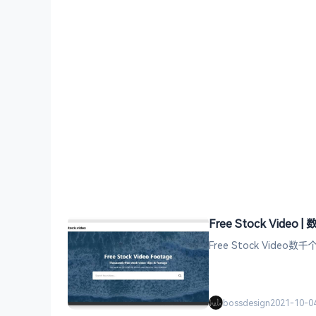
Free Stock Vid
Free Stock V
bossdesign
2021-10-0