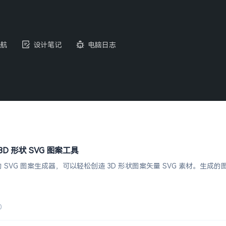
航
设计笔记
电脑日志
 3D 形状 SVG 图案工具
单的 SVG 图案生成器，可以轻松创造 3D 形状图案矢量 SVG 素材。生
0