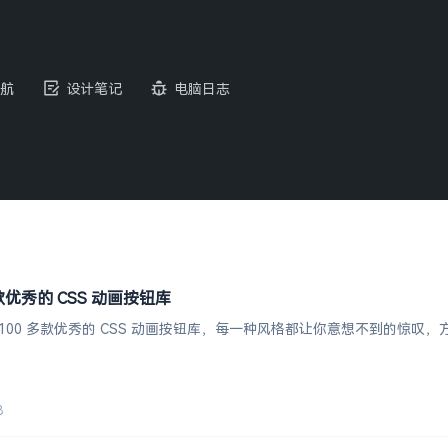
航
设计笔记
电脑日志
0 多款优秀的 CSS 动画按钮库
注开发了 100 多款优秀的 CSS 动画按钮库，每一种风格都让你意想不到
8