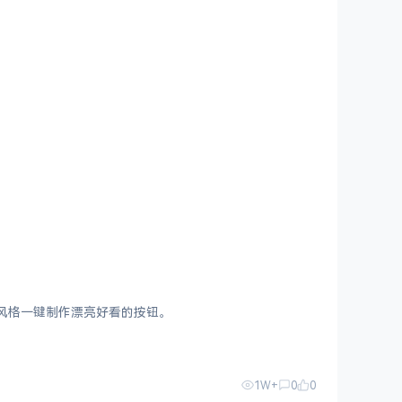
画等等风格一键制作漂亮好看的按钮。
1W+
0
0