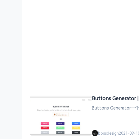
Buttons Generato
Buttons Gene
bossdesign
2021-09-1