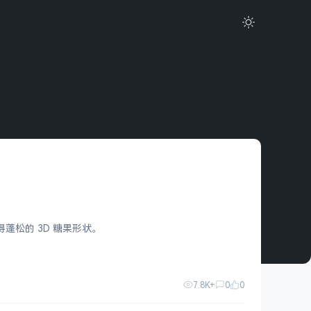
变得蓬松的 3D 糖果形状。
7.8K+
0
0