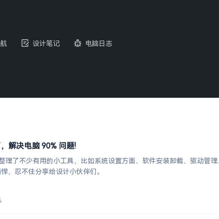
航
设计笔记
电脑日志
具箱，解决电脑 90% 问题!
Fix 里面整理了不少有用的小工具，比如系统设置方面、软件安装卸载、驱
精悍，忍不住分享给设计小伙伴们。
4