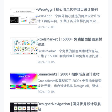
WebAggr | 精心收录优秀网页设计案例
WebAggr一个国外精心挑选的网页设计和设
计工具的平台，汇集了各式各样的网页设计
案例，涵盖个人博客、时尚、设计、机构、
2024-12-05
电商等等前沿的创意作品，帮助创意设计人
员激发设计灵感，能够快速吸收优秀的设
PixelsMarket | 15000+ 免费插图插画素材
计，应
资源
PixelsMarket一个免费的插画类素材资源站，
汇集了 15000+ 套高质量并且免费开源的插图
插画和图标资源。
2024-10-06
Graaadients | 2000+ 抽象渐变设计素材
Graaadients收集整理了 2000+ 免费抽象渐变
设计元素，出自设计机构 Design Ali，整体渐
变色比较鲜艳，更像是 AI 生成的元素，需要
2024-10-06
设计小伙伴自行甄别挑选。
DesignerNavigation | 国外优秀设计导航
站