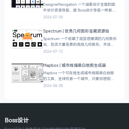
DesignerNavigation 一个涵盖设计全面的国
外设计资源导航，跟 Boss设计导航一样都是
分门别类的划分设计灵感、资讯、UI 资源、
2024-07-30
插图插画、图库素材、以及各种设计工具。
Spectrum | 优秀几何图形宝藏资源站
Spectrum 一个收藏了视觉感爆满的几何图形
站，包含大量免费的高级几何图形，并且每
周都会更新 100 个几何图案，不断的完善能
2024-07-12
让视觉设计师获取灵感，提升创作能力，激
发无限创意。
Mapbox | 城市线描黑白地图生成器
Mapbox 一个可在线生成城市线稿黑白地图
的工具，全球任意一个城市，只要你想到的
城市，直接搜索城市名称，自动生成该城市
2024-06-28
的线稿风貌，可以通过鼠标拖拽选择城市的
角落，一幅优雅充满设计感的地图作品就完
成了
Boss设计