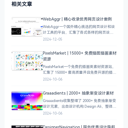
相关文章
WebAggr | 精心收录优秀网页设计案例
WebAggr一个国外精心挑选的网页设计和设
计工具的平台，汇集了各式各样的网页设计
案例，涵盖个人博客、时尚、设计、机构、
2024-12-05
电商等等前沿的创意作品，帮助创意设计人
员激发设计灵感，能够快速吸收优秀的设
PixelsMarket | 15000+ 免费插图插画素材
计，应
资源
PixelsMarket一个免费的插画类素材资源站，
汇集了 15000+ 套高质量并且免费开源的插图
插画和图标资源。
2024-10-06
Graaadients | 2000+ 抽象渐变设计素材
Graaadients收集整理了 2000+ 免费抽象渐变
设计元素，出自设计机构 Design Ali，整体渐
变色比较鲜艳，更像是 AI 生成的元素，需要
2024-10-06
设计小伙伴自行甄别挑选。
DesignerNavigation | 国外优秀设计导航