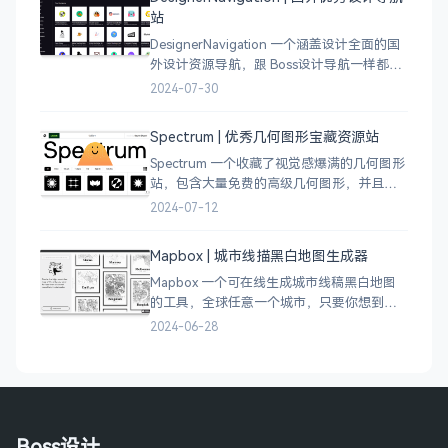
站
DesignerNavigation 一个涵盖设计全面的国
外设计资源导航，跟 Boss设计导航一样都是
分门别类的划分设计灵感、资讯、UI 资源、
2024-07-30
插图插画、图库素材、以及各种设计工具。
Spectrum | 优秀几何图形宝藏资源站
Spectrum 一个收藏了视觉感爆满的几何图形
站，包含大量免费的高级几何图形，并且每
周都会更新 100 个几何图案，不断的完善能
2024-07-12
让视觉设计师获取灵感，提升创作能力，激
发无限创意。
Mapbox | 城市线描黑白地图生成器
Mapbox 一个可在线生成城市线稿黑白地图
的工具，全球任意一个城市，只要你想到的
城市，直接搜索城市名称，自动生成该城市
2024-06-28
的线稿风貌，可以通过鼠标拖拽选择城市的
角落，一幅优雅充满设计感的地图作品就完
成了
Boss设计