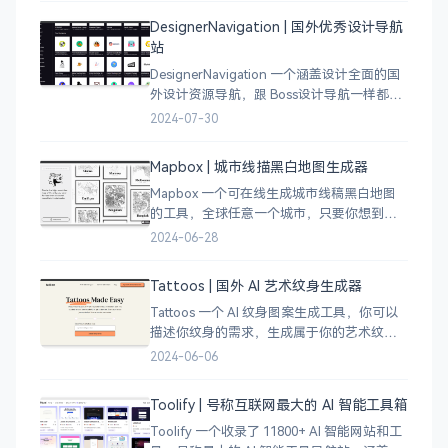
为你提供高质量的 Lo
DesignerNavigation | 国外优秀设计导航
站
DesignerNavigation 一个涵盖设计全面的国
外设计资源导航，跟 Boss设计导航一样都是
分门别类的划分设计灵感、资讯、UI 资源、
2024-07-30
插图插画、图库素材、以及各种设计工具。
Mapbox | 城市线描黑白地图生成器
Mapbox 一个可在线生成城市线稿黑白地图
的工具，全球任意一个城市，只要你想到的
城市，直接搜索城市名称，自动生成该城市
2024-06-28
的线稿风貌，可以通过鼠标拖拽选择城市的
角落，一幅优雅充满设计感的地图作品就完
Tattoos | 国外 AI 艺术纹身生成器
成了
Tattoos 一个 AI 纹身图案生成工具，你可以
描述你纹身的需求，生成属于你的艺术纹身
图案，通过艺术表达自己，让纹身不仅仅是
2024-06-06
皮肤上面的墨水，更像是个性、信仰和身份
的象征。
Toolify | 号称互联网最大的 AI 智能工具箱
Toolify 一个收录了 11800+ AI 智能网站和工