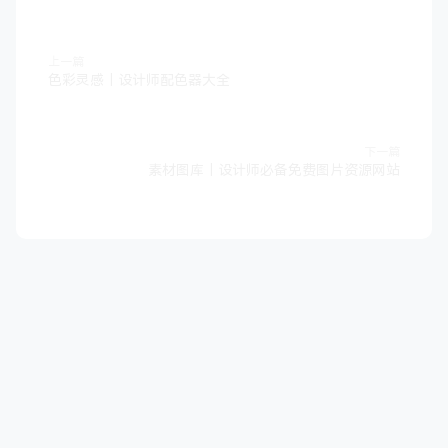
上一篇
色彩灵感｜设计师配色器大全
下一篇
素材图库｜设计师必备免费图片资源网站