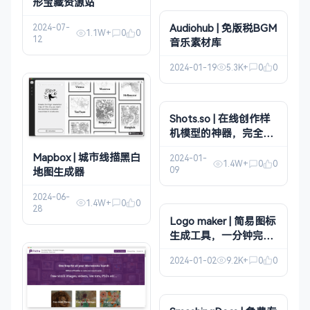
形宝藏资源站
Audiohub | 免版税BGM
2024-07-
1.1W+
0
0
12
音乐素材库
2024-01-19
5.3K+
0
0
Shots.so | 在线创作样
机模型的神器，完全免
费！
Mapbox | 城市线描黑白
2024-01-
1.4W+
0
0
09
地图生成器
2024-06-
1.4W+
0
0
28
Logo maker | 简易图标
生成工具，一分钟完成
Logo 图标制作
2024-01-02
9.2K+
0
0