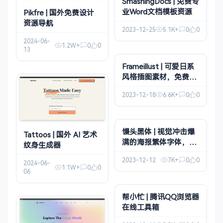
SmashingDocs | 免费专
业Word文档模板资源
Pikfre | 国外免费设计
资源导航
2023-12-25
5.1K+
0
0
2024-06-
1.2W+
0
0
13
Frameillust | 可爱日系
风格插图素材，免费下
载使用
2023-12-18
6.6K+
0
0
馒头黑体 | 视觉冲击爆
Tattoos | 国外 AI 艺术
满的海报繁体字体，全
纹身生成器
新免费商用
2023-12-12
7K+
0
0
2024-06-
1.1W+
0
0
06
帮小忙 | 腾讯QQ浏览器
在线工具箱