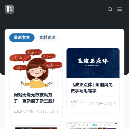
最新文章
素材资源
飞波正点体 | 国潮风免
费手写毛笔字
网站无缘无故被劫持
了！重新整了新主题！
2024-05-
1.1W+
0
0
13
2026-04-15
513
0
9