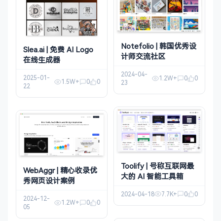
Notefolio | 韩国优秀设
Slea.ai | 免费 AI Logo
计师交流社区
在线生成器
2024-04-
2025-01-
1.2W+
0
0
1.5W+
0
0
23
22
Toolify | 号称互联网最
WebAggr | 精心收录优
大的 AI 智能工具箱
秀网页设计案例
2024-04-18
7.7K+
0
0
2024-12-
1.2W+
0
0
05