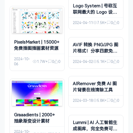
Logo System | 号称互
联网最大的 Logo 设计
案例库
2024-04-11
7.5K+
0
0
PixelsMarket | 15000+
AVIF 转换 PNG/JPG 图
免费插图插画素材资源
片格式！分享四款免费
转换工具！
2024-10-
2024-04-02
5.1K+
0
0
1.7W+
0
0
06
AIRemover 免费 AI 图
片背景在线清除工具
2024-03-18
5.8K+
0
0
Graaadients | 2000+
抽象渐变设计素材
Lummi | AI 人工智能生
成图库，完全免费可商
2024-10-