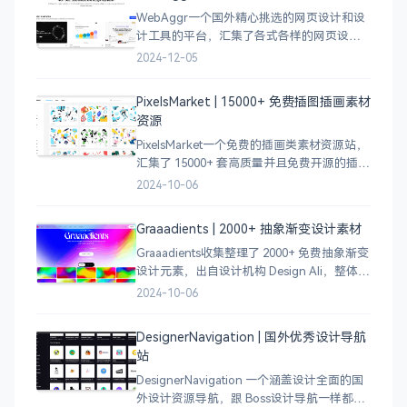
WebAggr一个国外精心挑选的网页设计和设
计工具的平台，汇集了各式各样的网页设计
案例，涵盖个人博客、时尚、设计、机构、
2024-12-05
电商等等前沿的创意作品，帮助创意设计人
员激发设计灵感，能够快速吸收优秀的设
PixelsMarket | 15000+ 免费插图插画素材
计，应
资源
PixelsMarket一个免费的插画类素材资源站，
汇集了 15000+ 套高质量并且免费开源的插图
插画和图标资源。
2024-10-06
Graaadients | 2000+ 抽象渐变设计素材
Graaadients收集整理了 2000+ 免费抽象渐变
设计元素，出自设计机构 Design Ali，整体渐
变色比较鲜艳，更像是 AI 生成的元素，需要
2024-10-06
设计小伙伴自行甄别挑选。
DesignerNavigation | 国外优秀设计导航
站
DesignerNavigation 一个涵盖设计全面的国
外设计资源导航，跟 Boss设计导航一样都是