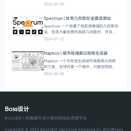
分门别类的划分设计灵感、资讯、UI 资源、
2024-07-30
插图插画、图库素材、以及各种设计工具。
Spectrum | 优秀几何图形宝藏资源站
Spectrum 一个收藏了视觉感爆满的几何图形
站，包含大量免费的高级几何图形，并且每
周都会更新 100 个几何图案，不断的完善能
2024-07-12
让视觉设计师获取灵感，提升创作能力，激
发无限创意。
Mapbox | 城市线描黑白地图生成器
Mapbox 一个可在线生成城市线稿黑白地图
的工具，全球任意一个城市，只要你想到的
城市，直接搜索城市名称，自动生成该城市
2024-06-28
的线稿风貌，可以通过鼠标拖拽选择城市的
角落，一幅优雅充满设计感的地图作品就完
成了
Boss设计
Boss设计 | 收集国外设计素材网站的资源平台
Copyright © 2026 Boss设计
AeroCore
Powered by WordPress