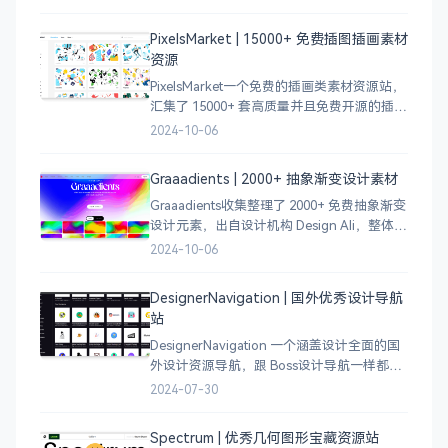
电商等等前沿的创意作品，帮助创意设计人
员激发设计灵感，能够快速吸收优秀的设
PixelsMarket | 15000+ 免费插图插画素材
计，应
资源
PixelsMarket一个免费的插画类素材资源站，
汇集了 15000+ 套高质量并且免费开源的插图
插画和图标资源。
2024-10-06
Graaadients | 2000+ 抽象渐变设计素材
Graaadients收集整理了 2000+ 免费抽象渐变
设计元素，出自设计机构 Design Ali，整体渐
变色比较鲜艳，更像是 AI 生成的元素，需要
2024-10-06
设计小伙伴自行甄别挑选。
DesignerNavigation | 国外优秀设计导航
站
DesignerNavigation 一个涵盖设计全面的国
外设计资源导航，跟 Boss设计导航一样都是
分门别类的划分设计灵感、资讯、UI 资源、
2024-07-30
插图插画、图库素材、以及各种设计工具。
Spectrum | 优秀几何图形宝藏资源站