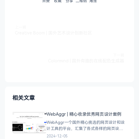
点赞
收藏
分享
二维码
海报
上一篇
Creative Boom | 国外艺术设计创新社区
下一篇
Colormind | 国外有趣的在线配色生成器
相关文章
WebAggr | 精心收录优秀网页设计案例
WebAggr一个国外精心挑选的网页设计和设
计工具的平台，汇集了各式各样的网页设计
案例，涵盖个人博客、时尚、设计、机构、
2024-12-05