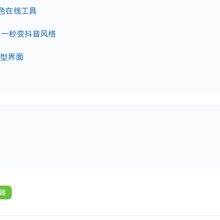
渐变色在线工具
，一秒变抖音风格
模型界面
器