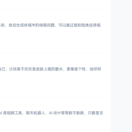
市名称，自动生成该城市的线稿风貌，可以通过鼠标拖拽选择城
表达自己，让纹身不仅仅是皮肤上面的墨水，更像是个性、信仰和
 写作、AI 音视频工具、聊天机器人、AI 设计等等数不胜数，只要是互