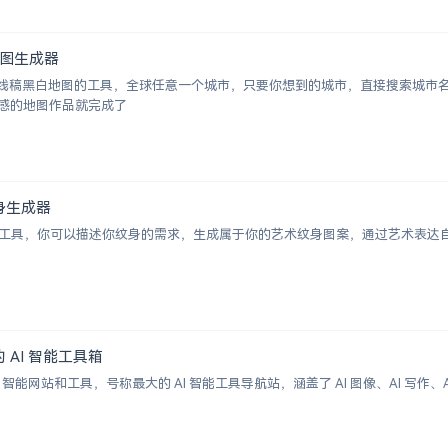
白地图生成器
成城市线稿黑白地图的工具，全球任意一个城市，只要你想到的城市，直接搜索城
感的地图作品就完成了
术纹身生成器
纹身图案生成工具，你可以描述你纹身的需求，生成属于你的艺术纹身图案，通过艺术
大的 AI 智能工具箱
00+ AI 智能网站和工具，号称最大的 AI 智能工具导航站，涵盖了 AI 图像、AI