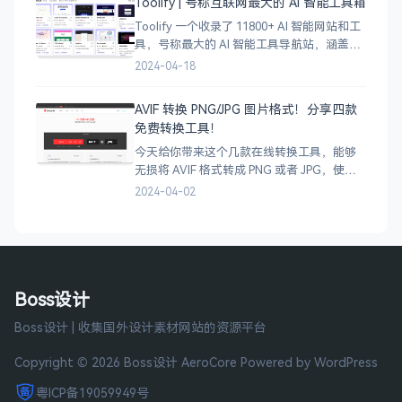
Toolify | 号称互联网最大的 AI 智能工具箱
Toolify 一个收录了 11800+ AI 智能网站和工
具，号称最大的 AI 智能工具导航站，涵盖了
AI 图像、AI 写作、AI 音视频工具、聊天机器
2024-04-18
人、AI 设计等等数不胜数，只要是互联网上
的
AVIF 转换 PNG/JPG 图片格式！分享四款
免费转换工具！
今天给你带来这个几款在线转换工具，能够
无损将 AVIF 格式转成 PNG 或者 JPG，使用
很简单，只需将 AVIF 图像拖拽上传即可完成
2024-04-02
转换，有需要的小伙伴可以试试哈。
Boss设计
Boss设计 | 收集国外设计素材网站的资源平台
Copyright © 2026 Boss设计
AeroCore
Powered by WordPress
粤ICP备19059949号