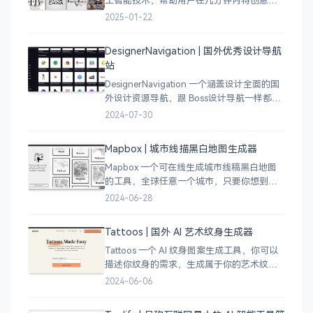
成精美的品牌 Logo。无论你是初创企业、电
2025-01-22
商店铺、自媒体运营者，还是设计师，都能
为你提供高质量的 Lo
DesignerNavigation | 国外优秀设计导航
站
DesignerNavigation 一个涵盖设计全面的国
外设计资源导航，跟 Boss设计导航一样都是
分门别类的划分设计灵感、资讯、UI 资源、
2024-07-30
插图插画、图库素材、以及各种设计工具。
Mapbox | 城市线描黑白地图生成器
Mapbox 一个可在线生成城市线稿黑白地图
的工具，全球任意一个城市，只要你想到的
城市，直接搜索城市名称，自动生成该城市
2024-06-28
的线稿风貌，可以通过鼠标拖拽选择城市的
角落，一幅优雅充满设计感的地图作品就完
Tattoos | 国外 AI 艺术纹身生成器
成了
Tattoos 一个 AI 纹身图案生成工具，你可以
描述你纹身的需求，生成属于你的艺术纹身
图案，通过艺术表达自己，让纹身不仅仅是
2024-06-06
皮肤上面的墨水，更像是个性、信仰和身份
的象征。