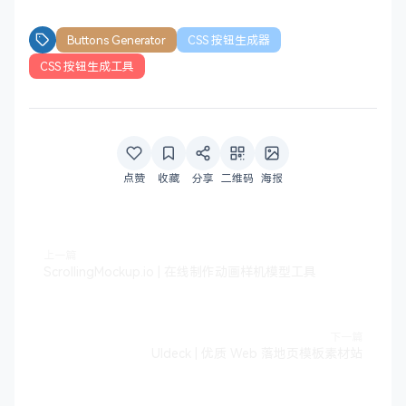
Buttons Generator
CSS 按钮生成器
CSS 按钮生成工具
点赞
收藏
分享
二维码
海报
上一篇
ScrollingMockup.io | 在线制作动画样机模型工具
下一篇
UIdeck | 优质 Web 落地页模板素材站