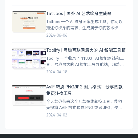
的线稿风貌，可以通过鼠标拖拽选择城市的
角落，一幅优雅充满设计感的地图作品就完
Tattoos | 国外 AI 艺术纹身生成器
成了
Tattoos 一个 AI 纹身图案生成工具，你可以
描述你纹身的需求，生成属于你的艺术纹身
图案，通过艺术表达自己，让纹身不仅仅是
2024-06-06
皮肤上面的墨水，更像是个性、信仰和身份
的象征。
Toolify | 号称互联网最大的 AI 智能工具箱
Toolify 一个收录了 11800+ AI 智能网站和工
具，号称最大的 AI 智能工具导航站，涵盖了
AI 图像、AI 写作、AI 音视频工具、聊天机器
2024-04-18
人、AI 设计等等数不胜数，只要是互联网上
的
AVIF 转换 PNG/JPG 图片格式！分享四款
免费转换工具！
今天给你带来这个几款在线转换工具，能够
无损将 AVIF 格式转成 PNG 或者 JPG，使用
很简单，只需将 AVIF 图像拖拽上传即可完成
2024-04-02
转换，有需要的小伙伴可以试试哈。