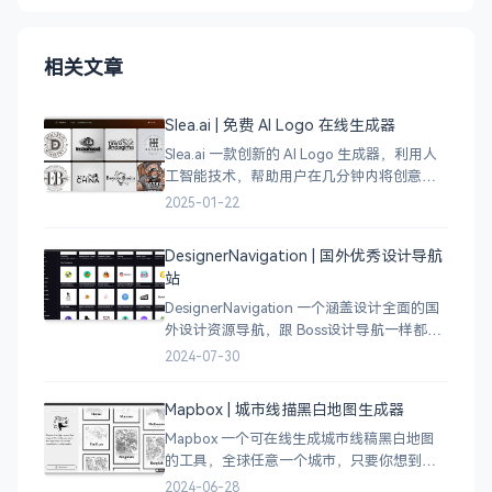
相关文章
Slea.ai | 免费 AI Logo 在线生成器
Slea.ai 一款创新的 AI Logo 生成器，利用人
工智能技术，帮助用户在几分钟内将创意变
成精美的品牌 Logo。无论你是初创企业、电
2025-01-22
商店铺、自媒体运营者，还是设计师，都能
为你提供高质量的 Lo
DesignerNavigation | 国外优秀设计导航
站
DesignerNavigation 一个涵盖设计全面的国
外设计资源导航，跟 Boss设计导航一样都是
分门别类的划分设计灵感、资讯、UI 资源、
2024-07-30
插图插画、图库素材、以及各种设计工具。
Mapbox | 城市线描黑白地图生成器
Mapbox 一个可在线生成城市线稿黑白地图
的工具，全球任意一个城市，只要你想到的
城市，直接搜索城市名称，自动生成该城市
2024-06-28