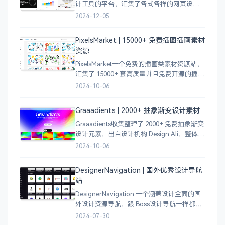
计工具的平台，汇集了各式各样的网页设计
案例，涵盖个人博客、时尚、设计、机构、
2024-12-05
电商等等前沿的创意作品，帮助创意设计人
员激发设计灵感，能够快速吸收优秀的设
PixelsMarket | 15000+ 免费插图插画素材
计，应
资源
PixelsMarket一个免费的插画类素材资源站，
汇集了 15000+ 套高质量并且免费开源的插图
插画和图标资源。
2024-10-06
Graaadients | 2000+ 抽象渐变设计素材
Graaadients收集整理了 2000+ 免费抽象渐变
设计元素，出自设计机构 Design Ali，整体渐
变色比较鲜艳，更像是 AI 生成的元素，需要
2024-10-06
设计小伙伴自行甄别挑选。
DesignerNavigation | 国外优秀设计导航
站
DesignerNavigation 一个涵盖设计全面的国
外设计资源导航，跟 Boss设计导航一样都是
分门别类的划分设计灵感、资讯、UI 资源、
2024-07-30
插图插画、图库素材、以及各种设计工具。