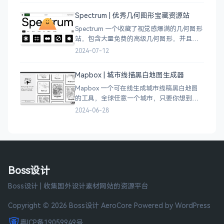
Spectrum | 优秀几何图形宝藏资源站
Spectrum 一个收藏了视觉感爆满的几何图形
站，包含大量免费的高级几何图形，并且每
周都会更新 100 个几何图案，不断的完善能
2024-07-12
让视觉设计师获取灵感，提升创作能力，激
发无限创意。
Mapbox | 城市线描黑白地图生成器
Mapbox 一个可在线生成城市线稿黑白地图
的工具，全球任意一个城市，只要你想到的
城市，直接搜索城市名称，自动生成该城市
2024-06-28
的线稿风貌，可以通过鼠标拖拽选择城市的
角落，一幅优雅充满设计感的地图作品就完
成了
Boss设计
Boss设计 | 收集国外设计素材网站的资源平台
Copyright © 2026 Boss设计
AeroCore
Powered by WordPress
粤ICP备19059949号