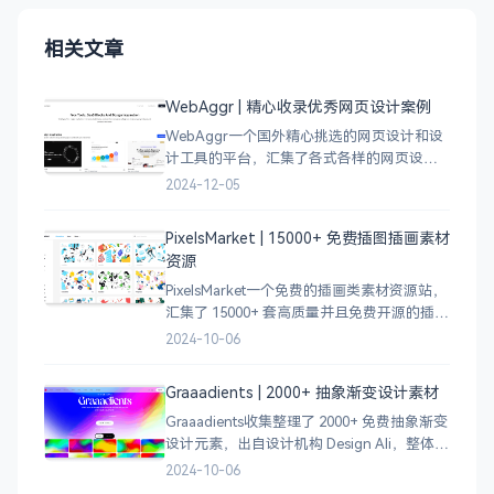
相关文章
WebAggr | 精心收录优秀网页设计案例
WebAggr一个国外精心挑选的网页设计和设
计工具的平台，汇集了各式各样的网页设计
案例，涵盖个人博客、时尚、设计、机构、
2024-12-05
电商等等前沿的创意作品，帮助创意设计人
员激发设计灵感，能够快速吸收优秀的设
PixelsMarket | 15000+ 免费插图插画素材
计，应
资源
PixelsMarket一个免费的插画类素材资源站，
汇集了 15000+ 套高质量并且免费开源的插图
插画和图标资源。
2024-10-06
Graaadients | 2000+ 抽象渐变设计素材
Graaadients收集整理了 2000+ 免费抽象渐变
设计元素，出自设计机构 Design Ali，整体渐
变色比较鲜艳，更像是 AI 生成的元素，需要
2024-10-06
设计小伙伴自行甄别挑选。