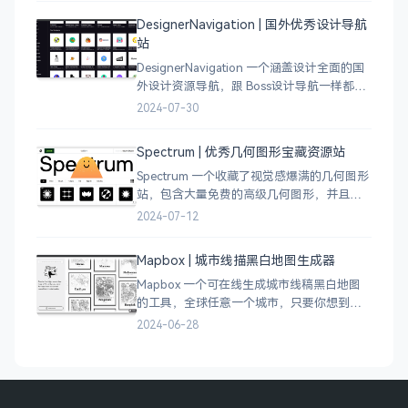
DesignerNavigation | 国外优秀设计导航
站
DesignerNavigation 一个涵盖设计全面的国
外设计资源导航，跟 Boss设计导航一样都是
分门别类的划分设计灵感、资讯、UI 资源、
2024-07-30
插图插画、图库素材、以及各种设计工具。
Spectrum | 优秀几何图形宝藏资源站
Spectrum 一个收藏了视觉感爆满的几何图形
站，包含大量免费的高级几何图形，并且每
周都会更新 100 个几何图案，不断的完善能
2024-07-12
让视觉设计师获取灵感，提升创作能力，激
发无限创意。
Mapbox | 城市线描黑白地图生成器
Mapbox 一个可在线生成城市线稿黑白地图
的工具，全球任意一个城市，只要你想到的
城市，直接搜索城市名称，自动生成该城市
2024-06-28
的线稿风貌，可以通过鼠标拖拽选择城市的
角落，一幅优雅充满设计感的地图作品就完
成了