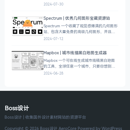
分门别类的划分设计灵感、资讯、UI 资源、
2024-07-30
插图插画、图库素材、以及各种设计工具。
Spectrum | 优秀几何图形宝藏资源站
Spectrum 一个收藏了视觉感爆满的几何图形
站，包含大量免费的高级几何图形，并且每
周都会更新 100 个几何图案，不断的完善能
2024-07-12
让视觉设计师获取灵感，提升创作能力，激
发无限创意。
Mapbox | 城市线描黑白地图生成器
Mapbox 一个可在线生成城市线稿黑白地图
的工具，全球任意一个城市，只要你想到的
城市，直接搜索城市名称，自动生成该城市
2024-06-28
的线稿风貌，可以通过鼠标拖拽选择城市的
角落，一幅优雅充满设计感的地图作品就完
成了
Boss设计
Boss设计 | 收集国外设计素材网站的资源平台
Copyright © 2026 Boss设计
AeroCore
Powered by WordPress