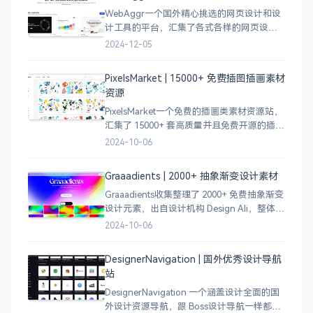
WebAggr一个国外精心挑选的网页设计和设
计工具的平台，汇集了各式各样的网页设计
案例，涵盖个人博客、时尚、设计、机构、
2024-12-05
电商等等前沿的创意作品，帮助创意设计人
员激发设计灵感，能够快速吸收优秀的设
PixelsMarket | 15000+ 免费插图插画素材
计，应
资源
PixelsMarket一个免费的插画类素材资源站，
汇集了 15000+ 套高质量并且免费开源的插图
插画和图标资源。
2024-10-06
Graaadients | 2000+ 抽象渐变设计素材
Graaadients收集整理了 2000+ 免费抽象渐变
设计元素，出自设计机构 Design Ali，整体渐
变色比较鲜艳，更像是 AI 生成的元素，需要
2024-10-06
设计小伙伴自行甄别挑选。
DesignerNavigation | 国外优秀设计导航
站
DesignerNavigation 一个涵盖设计全面的国
外设计资源导航，跟 Boss设计导航一样都是