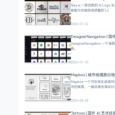
Slea.ai 一款创新的 A
都能为你提供高质量的 Lo
2025-01-22
DesignerNavigation
DesignerNavigat
具。
2024-07-30
Mapbox | 城市线描黑
Mapbox 一个可在线生
市的角落，一幅优雅充满设计
2024-06-28
Tattoos | 国外 AI 艺