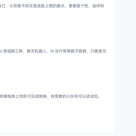
表达自己，让纹身不仅仅是皮肤上面的墨水，更像是个性、信仰和
 写作、AI 音视频工具、聊天机器人、AI 设计等等数不胜数，只要是互
VIF 图像拖拽上传即可完成转换，有需要的小伙伴可以试试哈。