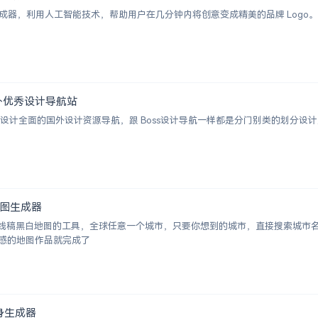
I Logo 生成器，利用人工智能技术，帮助用户在几分钟内将创意变成精美的品牌 
 | 国外优秀设计导航站
ion 一个涵盖设计全面的国外设计资源导航，跟 Boss设计导航一样都是分门别类的
白地图生成器
成城市线稿黑白地图的工具，全球任意一个城市，只要你想到的城市，直接搜索城
感的地图作品就完成了
术纹身生成器