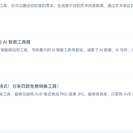
纹身图案生成工具，你可以描述你纹身的需求，生成属于你的艺术纹身图案，通过艺术
大的 AI 智能工具箱
00+ AI 智能网站和工具，号称最大的 AI 智能工具导航站，涵盖了 AI 图像、AI
G 图片格式！分享四款免费转换工具！
具，能够无损将 AVIF 格式转成 PNG 或者 JPG，使用很简单，只需将 A