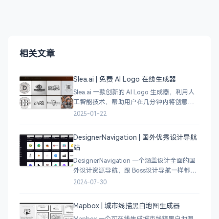
相关文章
Slea.ai | 免费 AI Logo 在线生成器
Slea.ai 一款创新的 AI Logo 生成器，利用人
工智能技术，帮助用户在几分钟内将创意变
成精美的品牌 Logo。无论你是初创企业、电
2025-01-22
商店铺、自媒体运营者，还是设计师，都能
为你提供高质量的 Lo
DesignerNavigation | 国外优秀设计导航
站
DesignerNavigation 一个涵盖设计全面的国
外设计资源导航，跟 Boss设计导航一样都是
分门别类的划分设计灵感、资讯、UI 资源、
2024-07-30
插图插画、图库素材、以及各种设计工具。
Mapbox | 城市线描黑白地图生成器
Mapbox 一个可在线生成城市线稿黑白地图