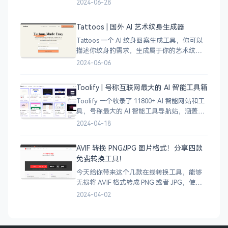
城市，直接搜索城市名称，自动生成该城市
2024-06-28
的线稿风貌，可以通过鼠标拖拽选择城市的
角落，一幅优雅充满设计感的地图作品就完
Tattoos | 国外 AI 艺术纹身生成器
成了
Tattoos 一个 AI 纹身图案生成工具，你可以
描述你纹身的需求，生成属于你的艺术纹身
图案，通过艺术表达自己，让纹身不仅仅是
2024-06-06
皮肤上面的墨水，更像是个性、信仰和身份
的象征。
Toolify | 号称互联网最大的 AI 智能工具箱
Toolify 一个收录了 11800+ AI 智能网站和工
具，号称最大的 AI 智能工具导航站，涵盖了
AI 图像、AI 写作、AI 音视频工具、聊天机器
2024-04-18
人、AI 设计等等数不胜数，只要是互联网上
的
AVIF 转换 PNG/JPG 图片格式！分享四款
免费转换工具！
今天给你带来这个几款在线转换工具，能够
无损将 AVIF 格式转成 PNG 或者 JPG，使用
很简单，只需将 AVIF 图像拖拽上传即可完成
2024-04-02
转换，有需要的小伙伴可以试试哈。