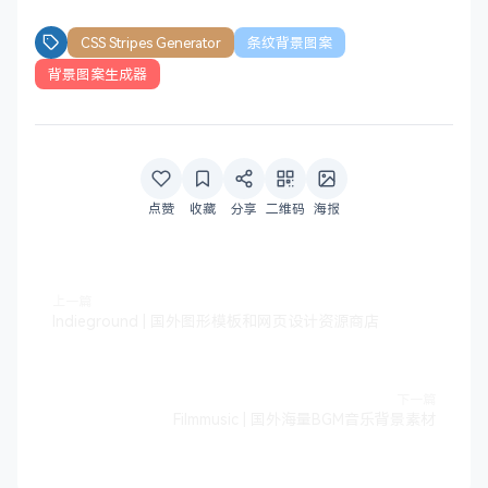
CSS Stripes Generator
条纹背景图案
背景图案生成器
点赞
收藏
分享
二维码
海报
上一篇
Indieground | 国外图形模板和网页设计资源商店
下一篇
Filmmusic | 国外海量BGM音乐背景素材