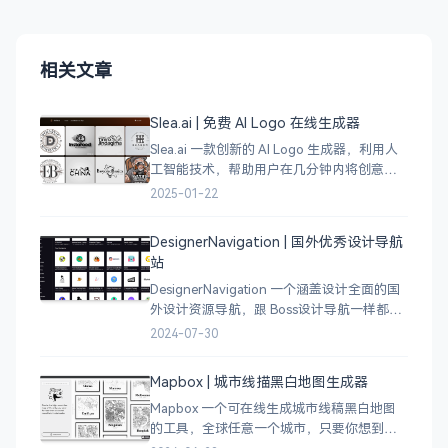
相关文章
Slea.ai | 免费 AI Logo 在线生成器
Slea.ai 一款创新的 AI Logo 生成器，利用人
工智能技术，帮助用户在几分钟内将创意变
成精美的品牌 Logo。无论你是初创企业、电
2025-01-22
商店铺、自媒体运营者，还是设计师，都能
为你提供高质量的 Lo
DesignerNavigation | 国外优秀设计导航
站
DesignerNavigation 一个涵盖设计全面的国
外设计资源导航，跟 Boss设计导航一样都是
分门别类的划分设计灵感、资讯、UI 资源、
2024-07-30
插图插画、图库素材、以及各种设计工具。
Mapbox | 城市线描黑白地图生成器
Mapbox 一个可在线生成城市线稿黑白地图
的工具，全球任意一个城市，只要你想到的