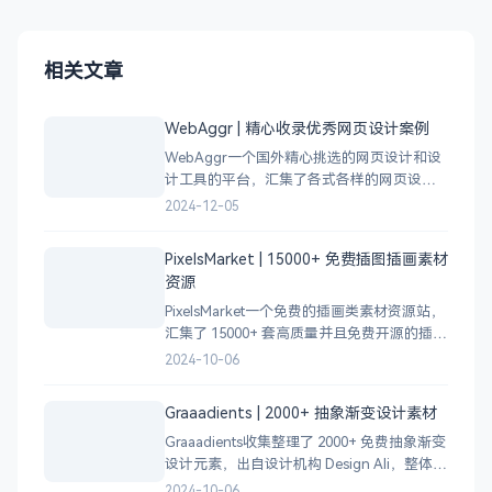
相关文章
WebAggr | 精心收录优秀网页设计案例
WebAggr一个国外精心挑选的网页设计和设
计工具的平台，汇集了各式各样的网页设计
案例，涵盖个人博客、时尚、设计、机构、
2024-12-05
电商等等前沿的创意作品，帮助创意设计人
员激发设计灵感，能够快速吸收优秀的设
PixelsMarket | 15000+ 免费插图插画素材
计，应
资源
PixelsMarket一个免费的插画类素材资源站，
汇集了 15000+ 套高质量并且免费开源的插图
插画和图标资源。
2024-10-06
Graaadients | 2000+ 抽象渐变设计素材
Graaadients收集整理了 2000+ 免费抽象渐变
设计元素，出自设计机构 Design Ali，整体渐
变色比较鲜艳，更像是 AI 生成的元素，需要
2024-10-06