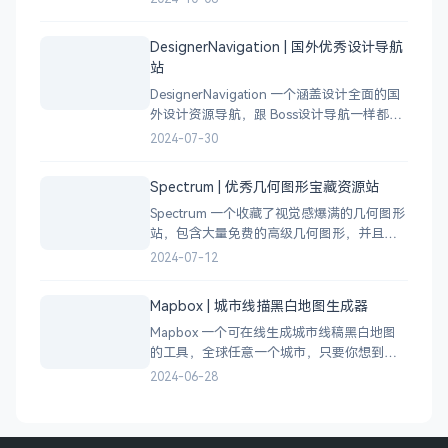
设计小伙伴自行甄别挑选。
DesignerNavigation | 国外优秀设计导航
站
DesignerNavigation 一个涵盖设计全面的国
外设计资源导航，跟 Boss设计导航一样都是
分门别类的划分设计灵感、资讯、UI 资源、
2024-07-30
插图插画、图库素材、以及各种设计工具。
Spectrum | 优秀几何图形宝藏资源站
Spectrum 一个收藏了视觉感爆满的几何图形
站，包含大量免费的高级几何图形，并且每
周都会更新 100 个几何图案，不断的完善能
2024-07-12
让视觉设计师获取灵感，提升创作能力，激
发无限创意。
Mapbox | 城市线描黑白地图生成器
Mapbox 一个可在线生成城市线稿黑白地图
的工具，全球任意一个城市，只要你想到的
城市，直接搜索城市名称，自动生成该城市
2024-06-28
的线稿风貌，可以通过鼠标拖拽选择城市的
角落，一幅优雅充满设计感的地图作品就完
成了