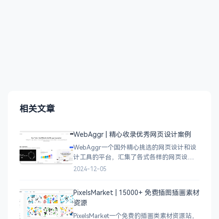
相关文章
WebAggr | 精心收录优秀网页设计案例
WebAggr一个国外精心挑选的网页设计和设
计工具的平台，汇集了各式各样的网页设计
案例，涵盖个人博客、时尚、设计、机构、
2024-12-05
电商等等前沿的创意作品，帮助创意设计人
员激发设计灵感，能够快速吸收优秀的设
PixelsMarket | 15000+ 免费插图插画素材
计，应
资源
PixelsMarket一个免费的插画类素材资源站，