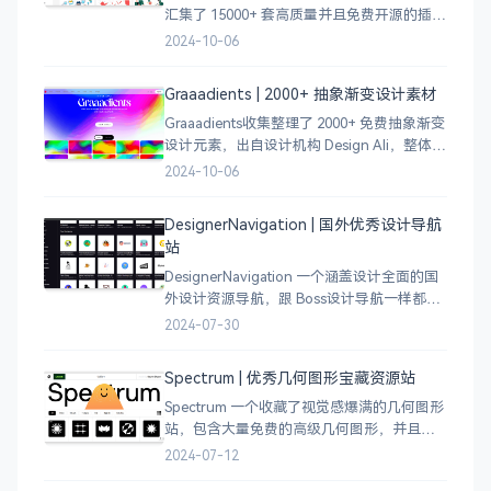
汇集了 15000+ 套高质量并且免费开源的插图
插画和图标资源。
2024-10-06
Graaadients | 2000+ 抽象渐变设计素材
Graaadients收集整理了 2000+ 免费抽象渐变
设计元素，出自设计机构 Design Ali，整体渐
变色比较鲜艳，更像是 AI 生成的元素，需要
2024-10-06
设计小伙伴自行甄别挑选。
DesignerNavigation | 国外优秀设计导航
站
DesignerNavigation 一个涵盖设计全面的国
外设计资源导航，跟 Boss设计导航一样都是
分门别类的划分设计灵感、资讯、UI 资源、
2024-07-30
插图插画、图库素材、以及各种设计工具。
Spectrum | 优秀几何图形宝藏资源站
Spectrum 一个收藏了视觉感爆满的几何图形
站，包含大量免费的高级几何图形，并且每
周都会更新 100 个几何图案，不断的完善能
2024-07-12
让视觉设计师获取灵感，提升创作能力，激