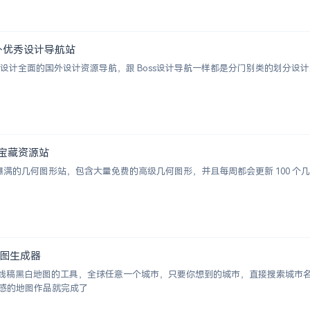
 | 国外优秀设计导航站
ion 一个涵盖设计全面的国外设计资源导航，跟 Boss设计导航一样都是分门别类的
图形宝藏资源站
视觉感爆满的几何图形站，包含大量免费的高级几何图形，并且每周都会更新 100
白地图生成器
成城市线稿黑白地图的工具，全球任意一个城市，只要你想到的城市，直接搜索城
感的地图作品就完成了