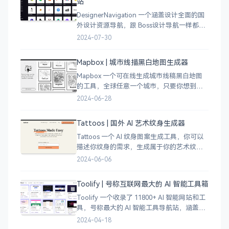
站
DesignerNavigation 一个涵盖设计全面的国
外设计资源导航，跟 Boss设计导航一样都是
分门别类的划分设计灵感、资讯、UI 资源、
2024-07-30
插图插画、图库素材、以及各种设计工具。
Mapbox | 城市线描黑白地图生成器
Mapbox 一个可在线生成城市线稿黑白地图
的工具，全球任意一个城市，只要你想到的
城市，直接搜索城市名称，自动生成该城市
2024-06-28
的线稿风貌，可以通过鼠标拖拽选择城市的
角落，一幅优雅充满设计感的地图作品就完
Tattoos | 国外 AI 艺术纹身生成器
成了
Tattoos 一个 AI 纹身图案生成工具，你可以
描述你纹身的需求，生成属于你的艺术纹身
图案，通过艺术表达自己，让纹身不仅仅是
2024-06-06
皮肤上面的墨水，更像是个性、信仰和身份
的象征。
Toolify | 号称互联网最大的 AI 智能工具箱
Toolify 一个收录了 11800+ AI 智能网站和工
具，号称最大的 AI 智能工具导航站，涵盖了
AI 图像、AI 写作、AI 音视频工具、聊天机器
2024-04-18
人、AI 设计等等数不胜数，只要是互联网上