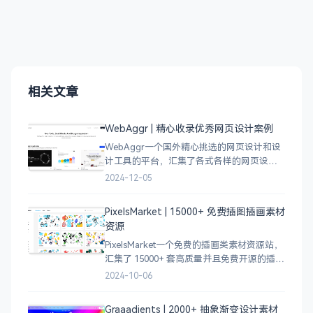
相关文章
WebAggr | 精心收录优秀网页设计案例
WebAggr一个国外精心挑选的网页设计和设
计工具的平台，汇集了各式各样的网页设计
案例，涵盖个人博客、时尚、设计、机构、
2024-12-05
电商等等前沿的创意作品，帮助创意设计人
员激发设计灵感，能够快速吸收优秀的设
PixelsMarket | 15000+ 免费插图插画素材
计，应
资源
PixelsMarket一个免费的插画类素材资源站，
汇集了 15000+ 套高质量并且免费开源的插图
插画和图标资源。
2024-10-06
Graaadients | 2000+ 抽象渐变设计素材