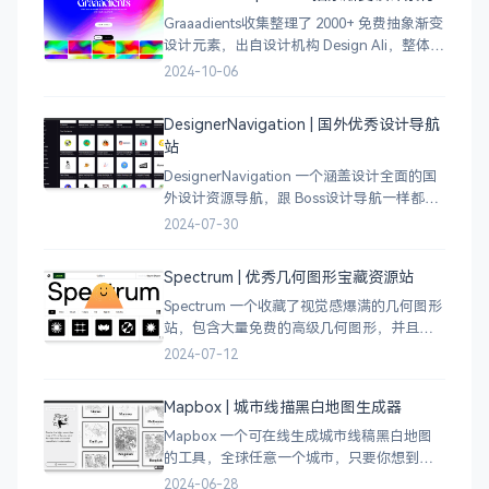
Graaadients收集整理了 2000+ 免费抽象渐变
设计元素，出自设计机构 Design Ali，整体渐
变色比较鲜艳，更像是 AI 生成的元素，需要
2024-10-06
设计小伙伴自行甄别挑选。
DesignerNavigation | 国外优秀设计导航
站
DesignerNavigation 一个涵盖设计全面的国
外设计资源导航，跟 Boss设计导航一样都是
分门别类的划分设计灵感、资讯、UI 资源、
2024-07-30
插图插画、图库素材、以及各种设计工具。
Spectrum | 优秀几何图形宝藏资源站
Spectrum 一个收藏了视觉感爆满的几何图形
站，包含大量免费的高级几何图形，并且每
周都会更新 100 个几何图案，不断的完善能
2024-07-12
让视觉设计师获取灵感，提升创作能力，激
发无限创意。
Mapbox | 城市线描黑白地图生成器
Mapbox 一个可在线生成城市线稿黑白地图
的工具，全球任意一个城市，只要你想到的
城市，直接搜索城市名称，自动生成该城市
2024-06-28