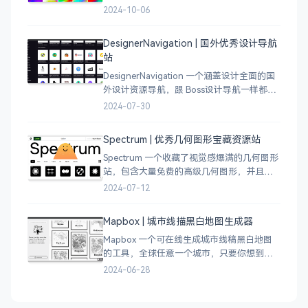
变色比较鲜艳，更像是 AI 生成的元素，需要
2024-10-06
设计小伙伴自行甄别挑选。
DesignerNavigation | 国外优秀设计导航
站
DesignerNavigation 一个涵盖设计全面的国
外设计资源导航，跟 Boss设计导航一样都是
分门别类的划分设计灵感、资讯、UI 资源、
2024-07-30
插图插画、图库素材、以及各种设计工具。
Spectrum | 优秀几何图形宝藏资源站
Spectrum 一个收藏了视觉感爆满的几何图形
站，包含大量免费的高级几何图形，并且每
周都会更新 100 个几何图案，不断的完善能
2024-07-12
让视觉设计师获取灵感，提升创作能力，激
发无限创意。
Mapbox | 城市线描黑白地图生成器
Mapbox 一个可在线生成城市线稿黑白地图
的工具，全球任意一个城市，只要你想到的
城市，直接搜索城市名称，自动生成该城市
2024-06-28
的线稿风貌，可以通过鼠标拖拽选择城市的
角落，一幅优雅充满设计感的地图作品就完