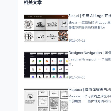
相关文章
Slea.ai | 免费 AI Logo
Slea.ai 一款创新的 A
都能为你提供高质量的 Lo
2025-01-22
DesignerNavigation
DesignerNavigat
具。
2024-07-30
Mapbox | 城市线描黑
Mapbox 一个可在线生
市的角落，一幅优雅充满设计