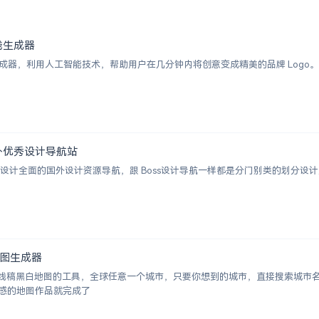
 在线生成器
I Logo 生成器，利用人工智能技术，帮助用户在几分钟内将创意变成精美的品牌 
 | 国外优秀设计导航站
ion 一个涵盖设计全面的国外设计资源导航，跟 Boss设计导航一样都是分门别类的
白地图生成器
成城市线稿黑白地图的工具，全球任意一个城市，只要你想到的城市，直接搜索城
感的地图作品就完成了