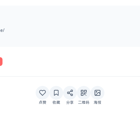
e/
点赞
收藏
分享
二维码
海报