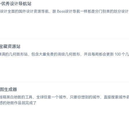
 | 国外优秀设计导航站
ion 一个涵盖设计全面的国外设计资源导航，跟 Boss设计导航一样都是分门别类的
图形宝藏资源站
视觉感爆满的几何图形站，包含大量免费的高级几何图形，并且每周都会更新 100
白地图生成器
成城市线稿黑白地图的工具，全球任意一个城市，只要你想到的城市，直接搜索城
感的地图作品就完成了