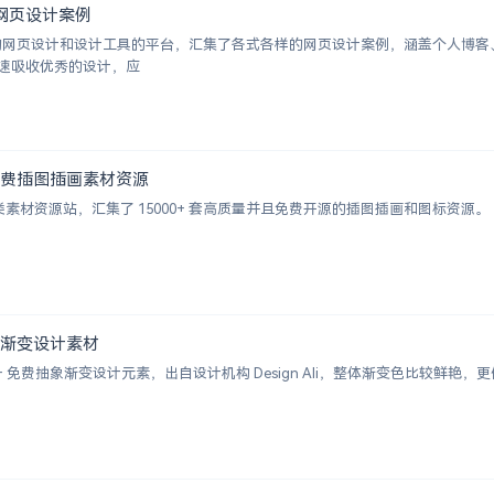
优秀网页设计案例
挑选的网页设计和设计工具的平台，汇集了各式各样的网页设计案例，涵盖个人博
速吸收优秀的设计，应
000+ 免费插图插画素材资源
的插画类素材资源站，汇集了 15000+ 套高质量并且免费开源的插图插画和图标资源。
+ 抽象渐变设计素材
 2000+ 免费抽象渐变设计元素，出自设计机构 Design Ali，整体渐变色比较