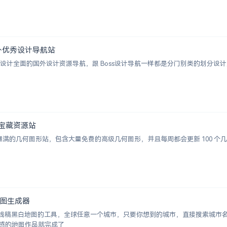
 | 国外优秀设计导航站
ion 一个涵盖设计全面的国外设计资源导航，跟 Boss设计导航一样都是分门别类的
图形宝藏资源站
视觉感爆满的几何图形站，包含大量免费的高级几何图形，并且每周都会更新 100
白地图生成器
成城市线稿黑白地图的工具，全球任意一个城市，只要你想到的城市，直接搜索城
感的地图作品就完成了