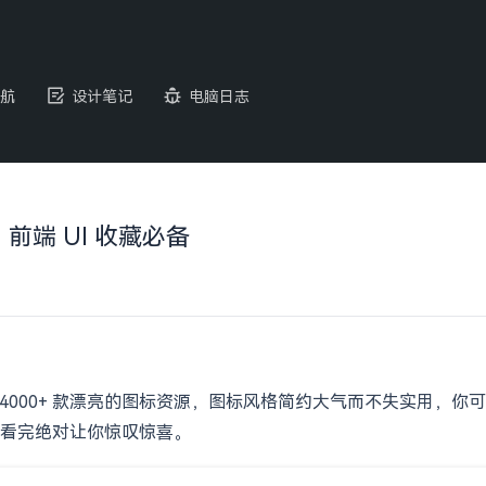
航
设计笔记
电脑日志
，前端 UI 收藏必备
 14000+ 款漂亮的图标资源，图标风格简约大气而不失实用，你可
看完绝对让你惊叹惊喜。