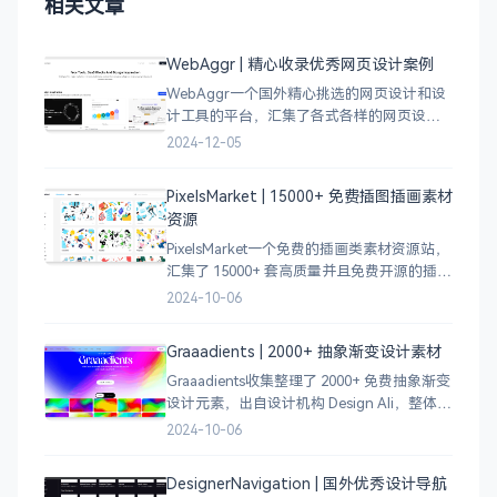
相关文章
WebAggr | 精心收录优秀网页设计案例
WebAggr一个国外精心挑选的网页设计和设
计工具的平台，汇集了各式各样的网页设计
案例，涵盖个人博客、时尚、设计、机构、
2024-12-05
电商等等前沿的创意作品，帮助创意设计人
员激发设计灵感，能够快速吸收优秀的设
PixelsMarket | 15000+ 免费插图插画素材
计，应
资源
PixelsMarket一个免费的插画类素材资源站，
汇集了 15000+ 套高质量并且免费开源的插图
插画和图标资源。
2024-10-06
Graaadients | 2000+ 抽象渐变设计素材
Graaadients收集整理了 2000+ 免费抽象渐变
设计元素，出自设计机构 Design Ali，整体渐
变色比较鲜艳，更像是 AI 生成的元素，需要
2024-10-06
设计小伙伴自行甄别挑选。
DesignerNavigation | 国外优秀设计导航