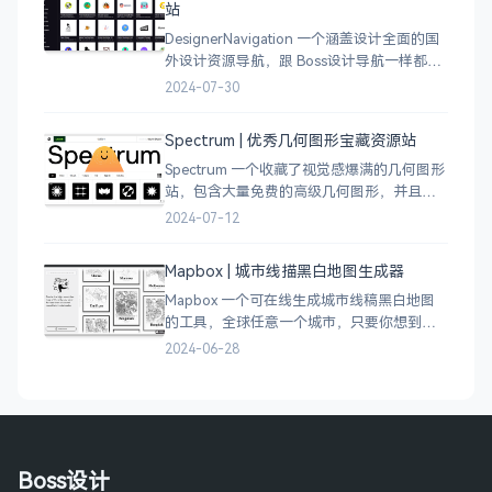
站
DesignerNavigation 一个涵盖设计全面的国
外设计资源导航，跟 Boss设计导航一样都是
分门别类的划分设计灵感、资讯、UI 资源、
2024-07-30
插图插画、图库素材、以及各种设计工具。
Spectrum | 优秀几何图形宝藏资源站
Spectrum 一个收藏了视觉感爆满的几何图形
站，包含大量免费的高级几何图形，并且每
周都会更新 100 个几何图案，不断的完善能
2024-07-12
让视觉设计师获取灵感，提升创作能力，激
发无限创意。
Mapbox | 城市线描黑白地图生成器
Mapbox 一个可在线生成城市线稿黑白地图
的工具，全球任意一个城市，只要你想到的
城市，直接搜索城市名称，自动生成该城市
2024-06-28
的线稿风貌，可以通过鼠标拖拽选择城市的
角落，一幅优雅充满设计感的地图作品就完
成了
Boss设计