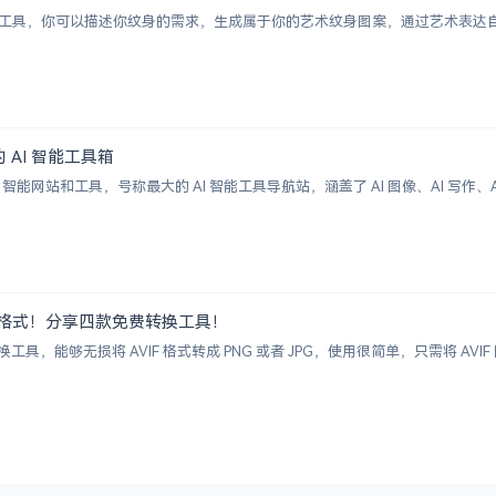
纹身图案生成工具，你可以描述你纹身的需求，生成属于你的艺术纹身图案，通过艺术
大的 AI 智能工具箱
00+ AI 智能网站和工具，号称最大的 AI 智能工具导航站，涵盖了 AI 图像、AI
G 图片格式！分享四款免费转换工具！
具，能够无损将 AVIF 格式转成 PNG 或者 JPG，使用很简单，只需将 A