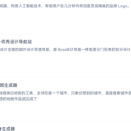
I Logo 生成器，利用人工智能技术，帮助用户在几分钟内将创意变成精美的品牌 
 | 国外优秀设计导航站
ion 一个涵盖设计全面的国外设计资源导航，跟 Boss设计导航一样都是分门别类的
白地图生成器
成城市线稿黑白地图的工具，全球任意一个城市，只要你想到的城市，直接搜索城
感的地图作品就完成了
术纹身生成器