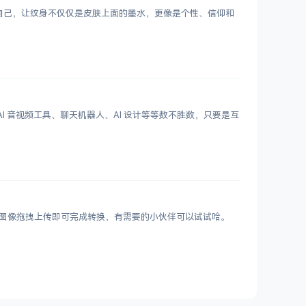
表达自己，让纹身不仅仅是皮肤上面的墨水，更像是个性、信仰和
 写作、AI 音视频工具、聊天机器人、AI 设计等等数不胜数，只要是互
VIF 图像拖拽上传即可完成转换，有需要的小伙伴可以试试哈。