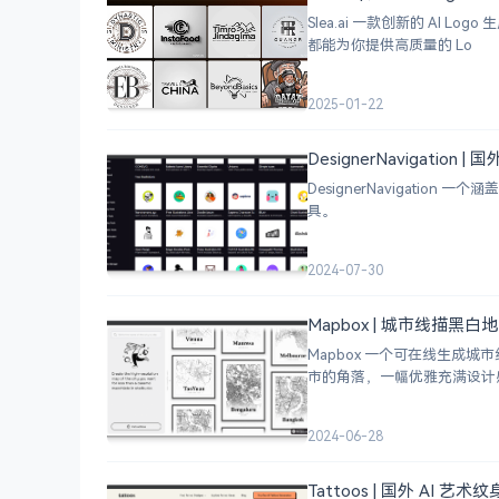
Slea.ai 一款创新的 A
都能为你提供高质量的 Lo
2025-01-22
DesignerNavigation
DesignerNavigat
具。
2024-07-30
Mapbox | 城市线描黑
Mapbox 一个可在线生
市的角落，一幅优雅充满设计
2024-06-28
Tattoos | 国外 AI 艺