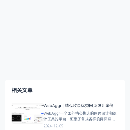
相关文章
WebAggr | 精心收录优秀网页设计案例
WebAggr一个国外精心挑选的网页设计和设
计工具的平台，汇集了各式各样的网页设计
案例，涵盖个人博客、时尚、设计、机构、
2024-12-05