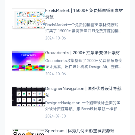
电商等等前沿的创意作品，帮助创意设计人
员激发设计灵感，能够快速吸收优秀的设
PixelsMarket | 15000+ 免费插图插画素材
计，应
资源
PixelsMarket一个免费的插画类素材资源站，
汇集了 15000+ 套高质量并且免费开源的插图
插画和图标资源。
2024-10-06
Graaadients | 2000+ 抽象渐变设计素材
Graaadients收集整理了 2000+ 免费抽象渐变
设计元素，出自设计机构 Design Ali，整体渐
变色比较鲜艳，更像是 AI 生成的元素，需要
2024-10-06
设计小伙伴自行甄别挑选。
DesignerNavigation | 国外优秀设计导航
站
DesignerNavigation 一个涵盖设计全面的国
外设计资源导航，跟 Boss设计导航一样都是
分门别类的划分设计灵感、资讯、UI 资源、
2024-07-30
插图插画、图库素材、以及各种设计工具。
Spectrum | 优秀几何图形宝藏资源站