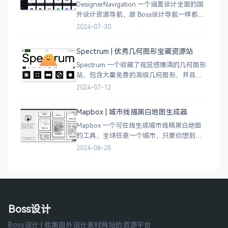
DesignerNavigation 一个涵盖设计全面的国
外设计资源导航，跟 Boss设计导航一样都是
分门别类的划分设计灵感、资讯、UI 资源、
2024-07-30
插图插画、图库素材、以及各种设计工具。
Spectrum | 优秀几何图形宝藏资源站
Spectrum 一个收藏了视觉感爆满的几何图形
站，包含大量免费的高级几何图形，并且每
周都会更新 100 个几何图案，不断的完善能
2024-07-12
让视觉设计师获取灵感，提升创作能力，激
发无限创意。
Mapbox | 城市线描黑白地图生成器
Mapbox 一个可在线生成城市线稿黑白地图
的工具，全球任意一个城市，只要你想到的
城市，直接搜索城市名称，自动生成该城市
2024-06-28
的线稿风貌，可以通过鼠标拖拽选择城市的
角落，一幅优雅充满设计感的地图作品就完
成了
Boss设计
Boss设计 | 收集国外设计素材网站的资源平台