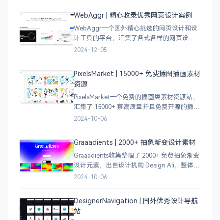
WebAggr | 精心收录优秀网页设计案例
WebAggr一个国外精心挑选的网页设计和设
计工具的平台，汇集了各式各样的网页设计
案例，涵盖个人博客、时尚、设计、机构、
2024-12-05
电商等等前沿的创意作品，帮助创意设计人
员激发设计灵感，能够快速吸收优秀的设
PixelsMarket | 15000+ 免费插图插画素材
计，应
资源
PixelsMarket一个免费的插画类素材资源站，
汇集了 15000+ 套高质量并且免费开源的插图
插画和图标资源。
2024-10-06
Graaadients | 2000+ 抽象渐变设计素材
Graaadients收集整理了 2000+ 免费抽象渐变
设计元素，出自设计机构 Design Ali，整体渐
变色比较鲜艳，更像是 AI 生成的元素，需要
2024-10-06
设计小伙伴自行甄别挑选。
DesignerNavigation | 国外优秀设计导航
站