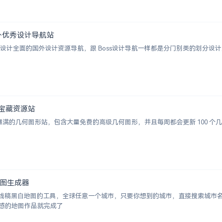
 | 国外优秀设计导航站
ion 一个涵盖设计全面的国外设计资源导航，跟 Boss设计导航一样都是分门别类的
图形宝藏资源站
视觉感爆满的几何图形站，包含大量免费的高级几何图形，并且每周都会更新 100
白地图生成器
成城市线稿黑白地图的工具，全球任意一个城市，只要你想到的城市，直接搜索城
感的地图作品就完成了