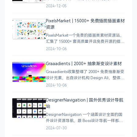
案例，涵盖个人博客、时尚、设计、机构、
2024-12-05
电商等等前沿的创意作品，帮助创意设计人
员激发设计灵感，能够快速吸收优秀的设
PixelsMarket | 15000+ 免费插图插画素材
计，应
资源
PixelsMarket一个免费的插画类素材资源站，
汇集了 15000+ 套高质量并且免费开源的插图
插画和图标资源。
2024-10-06
Graaadients | 2000+ 抽象渐变设计素材
Graaadients收集整理了 2000+ 免费抽象渐变
设计元素，出自设计机构 Design Ali，整体渐
变色比较鲜艳，更像是 AI 生成的元素，需要
2024-10-06
设计小伙伴自行甄别挑选。
DesignerNavigation | 国外优秀设计导航
站
DesignerNavigation 一个涵盖设计全面的国
外设计资源导航，跟 Boss设计导航一样都是
分门别类的划分设计灵感、资讯、UI 资源、
2024-07-30
插图插画、图库素材、以及各种设计工具。