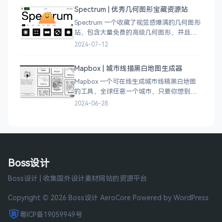
Spectrum | 优秀几何图形宝藏资源站
Spectrum 一个收藏了视觉感爆满的几何图形
站，包含大量免费的高级几何图形，并且每
周都会更新 100 个几何图案，不断的完善能
2024-07-12
让视觉设计师获取灵感，提升创作能力，激
发无限创意。
Mapbox | 城市线描黑白地图生成器
Mapbox 一个可在线生成城市线稿黑白地图
的工具，全球任意一个城市，只要你想到的
城市，直接搜索城市名称，自动生成该城市
2024-06-28
的线稿风貌，可以通过鼠标拖拽选择城市的
角落，一幅优雅充满设计感的地图作品就完
成了
Boss设计
Boss设计 | 收集国外设计素材网站的资源平台
Copyright © 2026 Boss设计
AeroCore
Powered by WordPress
粤ICP备19059949号