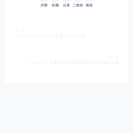
点赞
收藏
分享
二维码
海报
上一篇
UI Design Daily | 国外免费 UI 设计资源
下一篇
Convertr | 免费音频/视频/图像格式在线转换工具