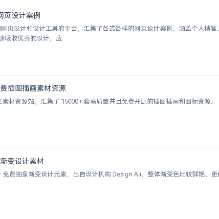
优秀网页设计案例
挑选的网页设计和设计工具的平台，汇集了各式各样的网页设计案例，涵盖个人博
速吸收优秀的设计，应
000+ 免费插图插画素材资源
的插画类素材资源站，汇集了 15000+ 套高质量并且免费开源的插图插画和图标资源。
+ 抽象渐变设计素材
 2000+ 免费抽象渐变设计元素，出自设计机构 Design Ali，整体渐变色比较