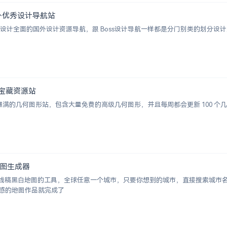
 | 国外优秀设计导航站
ion 一个涵盖设计全面的国外设计资源导航，跟 Boss设计导航一样都是分门别类的
图形宝藏资源站
视觉感爆满的几何图形站，包含大量免费的高级几何图形，并且每周都会更新 100
白地图生成器
成城市线稿黑白地图的工具，全球任意一个城市，只要你想到的城市，直接搜索城
感的地图作品就完成了