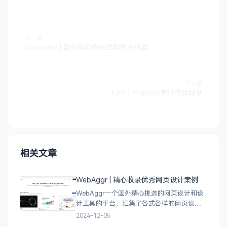
上一篇
Colormind | 国外有趣的在线配色生成器
下一篇
IDEE | 日本idee家具品牌网站
相关文章
WebAggr | 精心收录优秀网页设计案例
WebAggr一个国外精心挑选的网页设计和设
计工具的平台，汇集了各式各样的网页设计
案例，涵盖个人博客、时尚、设计、机构、
2024-12-05
电商等等前沿的创意作品，帮助创意设计人