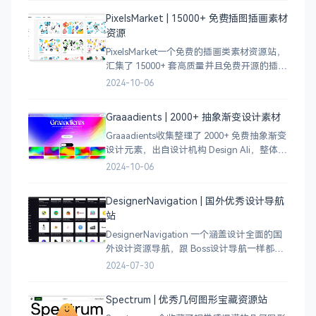
员激发设计灵感，能够快速吸收优秀的设
PixelsMarket | 15000+ 免费插图插画素材
计，应
资源
PixelsMarket一个免费的插画类素材资源站，
汇集了 15000+ 套高质量并且免费开源的插图
插画和图标资源。
2024-10-06
Graaadients | 2000+ 抽象渐变设计素材
Graaadients收集整理了 2000+ 免费抽象渐变
设计元素，出自设计机构 Design Ali，整体渐
变色比较鲜艳，更像是 AI 生成的元素，需要
2024-10-06
设计小伙伴自行甄别挑选。
DesignerNavigation | 国外优秀设计导航
站
DesignerNavigation 一个涵盖设计全面的国
外设计资源导航，跟 Boss设计导航一样都是
分门别类的划分设计灵感、资讯、UI 资源、
2024-07-30
插图插画、图库素材、以及各种设计工具。
Spectrum | 优秀几何图形宝藏资源站