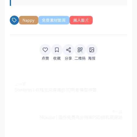
Nappy
免费素材图库
黑人图片
点赞
收藏
分享
二维码
海报
上一篇
Sombras | 在线生成有趣的3D阴影模型神器
下一篇
Mckups | 国外免费高分辨率PSD样机资源站