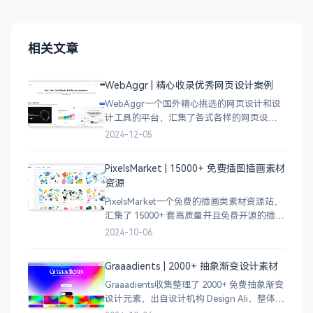
相关文章
WebAggr | 精心收录优秀网页设计案例
WebAggr一个国外精心挑选的网页设计和设
计工具的平台，汇集了各式各样的网页设计
案例，涵盖个人博客、时尚、设计、机构、
2024-12-05
电商等等前沿的创意作品，帮助创意设计人
员激发设计灵感，能够快速吸收优秀的设
PixelsMarket | 15000+ 免费插图插画素材
计，应
资源
PixelsMarket一个免费的插画类素材资源站，
汇集了 15000+ 套高质量并且免费开源的插图
插画和图标资源。
2024-10-06
Graaadients | 2000+ 抽象渐变设计素材
Graaadients收集整理了 2000+ 免费抽象渐变
设计元素，出自设计机构 Design Ali，整体渐
变色比较鲜艳，更像是 AI 生成的元素，需要