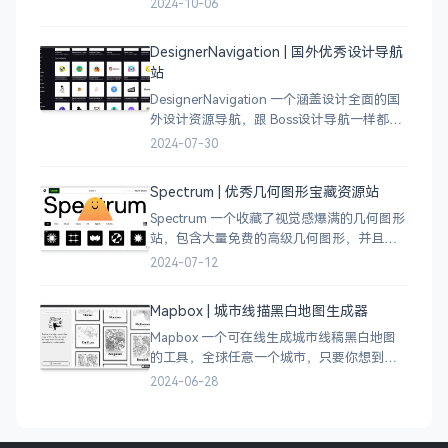
2024-10-06
设计小伙伴自行甄别挑选。
DesignerNavigation | 国外优秀设计导航
站
DesignerNavigation 一个涵盖设计全面的国
外设计资源导航，跟 Boss设计导航一样都是
分门别类的划分设计灵感、资讯、UI 资源、
2024-07-30
插图插画、图库素材、以及各种设计工具。
Spectrum | 优秀几何图形宝藏资源站
Spectrum 一个收藏了视觉感爆满的几何图形
站，包含大量免费的高级几何图形，并且每
周都会更新 100 个几何图案，不断的完善能
2024-07-12
让视觉设计师获取灵感，提升创作能力，激
发无限创意。
Mapbox | 城市线描黑白地图生成器
Mapbox 一个可在线生成城市线稿黑白地图
的工具，全球任意一个城市，只要你想到的
城市，直接搜索城市名称，自动生成该城市
2024-06-28
的线稿风貌，可以通过鼠标拖拽选择城市的
角落，一幅优雅充满设计感的地图作品就完
成了