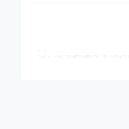
上一篇
1x.com｜号称世界级的摄影图片馆，设计师灵感的