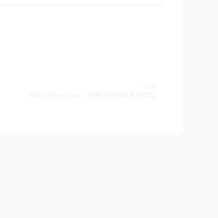
下一篇
AllTheFreesTock｜免费可商用图库导航站