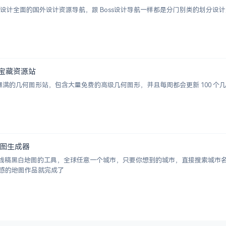
ion 一个涵盖设计全面的国外设计资源导航，跟 Boss设计导航一样都是分门别类的
图形宝藏资源站
视觉感爆满的几何图形站，包含大量免费的高级几何图形，并且每周都会更新 100
白地图生成器
成城市线稿黑白地图的工具，全球任意一个城市，只要你想到的城市，直接搜索城
感的地图作品就完成了