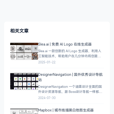
相关文章
Slea.ai | 免费 AI Logo 在线生成器
Slea.ai 一款创新的 AI Logo 生成器，利用人
工智能技术，帮助用户在几分钟内将创意变
成精美的品牌 Logo。无论你是初创企业、电
2025-01-22
商店铺、自媒体运营者，还是设计师，都能
为你提供高质量的 Lo
DesignerNavigation | 国外优秀设计导航
站
DesignerNavigation 一个涵盖设计全面的国
外设计资源导航，跟 Boss设计导航一样都是
分门别类的划分设计灵感、资讯、UI 资源、
2024-07-30
插图插画、图库素材、以及各种设计工具。
Mapbox | 城市线描黑白地图生成器