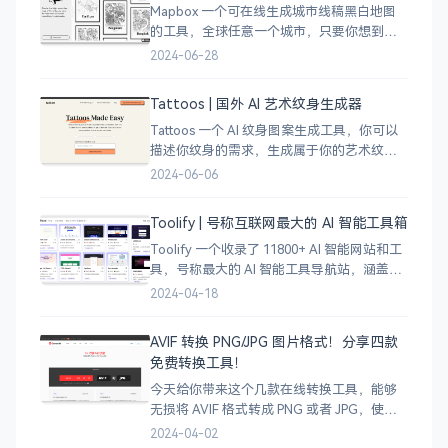
Mapbox 一个可在线生成城市线稿黑白地图
的工具，全球任意一个城市，只要你想到的
城市，直接搜索城市名称，自动生成该城市
2024-06-28
的线稿风貌，可以通过鼠标拖拽选择城市的
角落，一幅优雅充满设计感的地图作品就完
Tattoos | 国外 AI 艺术纹身生成器
成了
Tattoos 一个 AI 纹身图案生成工具，你可以
描述你纹身的需求，生成属于你的艺术纹身
图案，通过艺术表达自己，让纹身不仅仅是
2024-06-06
皮肤上面的墨水，更像是个性、信仰和身份
的象征。
Toolify | 号称互联网最大的 AI 智能工具箱
Toolify 一个收录了 11800+ AI 智能网站和工
具，号称最大的 AI 智能工具导航站，涵盖了
AI 图像、AI 写作、AI 音视频工具、聊天机器
2024-04-18
人、AI 设计等等数不胜数，只要是互联网上
的
AVIF 转换 PNG/JPG 图片格式！分享四款
免费转换工具！
今天给你带来这个几款在线转换工具，能够
无损将 AVIF 格式转成 PNG 或者 JPG，使用
很简单，只需将 AVIF 图像拖拽上传即可完成
2024-04-02