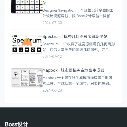
站
DesignerNavigation 一个涵盖设计全面的国
外设计资源导航，跟 Boss设计导航一样都是
分门别类的划分设计灵感、资讯、UI 资源、
2024-07-30
插图插画、图库素材、以及各种设计工具。
Spectrum | 优秀几何图形宝藏资源站
Spectrum 一个收藏了视觉感爆满的几何图形
站，包含大量免费的高级几何图形，并且每
周都会更新 100 个几何图案，不断的完善能
2024-07-12
让视觉设计师获取灵感，提升创作能力，激
发无限创意。
Mapbox | 城市线描黑白地图生成器
Mapbox 一个可在线生成城市线稿黑白地图
的工具，全球任意一个城市，只要你想到的
城市，直接搜索城市名称，自动生成该城市
2024-06-28
的线稿风貌，可以通过鼠标拖拽选择城市的
角落，一幅优雅充满设计感的地图作品就完
成了
Boss设计