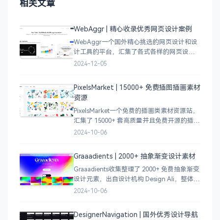
相关文章
WebAggr | 精心收录优秀网页设计案例
WebAggr一个国外精心挑选的网页设计和设
计工具的平台，汇集了各式各样的网页设计
案例，涵盖个人博客、时尚、设计、机构、
2024-12-05
电商等等前沿的创意作品，帮助创意设计人
员激发设计灵感，能够快速吸收优秀的设
PixelsMarket | 15000+ 免费插图插画素材
计，应
资源
PixelsMarket一个免费的插画类素材资源站，
汇集了 15000+ 套高质量并且免费开源的插图
插画和图标资源。
2024-10-06
Graaadients | 2000+ 抽象渐变设计素材
Graaadients收集整理了 2000+ 免费抽象渐变
设计元素，出自设计机构 Design Ali，整体渐
变色比较鲜艳，更像是 AI 生成的元素，需要
2024-10-06
设计小伙伴自行甄别挑选。
DesignerNavigation | 国外优秀设计导航