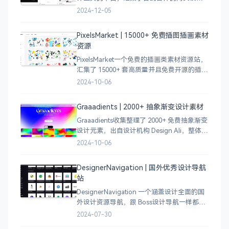
案例，涵盖个人博客、时尚、设计、机构、
2024-12-05
电商等等前沿的创意作品，帮助创意设计人
员激发设计灵感，能够快速吸收优秀的设
PixelsMarket | 15000+ 免费插图插画素材
计，应
资源
PixelsMarket一个免费的插画类素材资源站，
汇集了 15000+ 套高质量并且免费开源的插图
插画和图标资源。
2024-10-06
Graaadients | 2000+ 抽象渐变设计素材
Graaadients收集整理了 2000+ 免费抽象渐变
设计元素，出自设计机构 Design Ali，整体渐
变色比较鲜艳，更像是 AI 生成的元素，需要
2024-10-06
设计小伙伴自行甄别挑选。
DesignerNavigation | 国外优秀设计导航
站
DesignerNavigation 一个涵盖设计全面的国
外设计资源导航，跟 Boss设计导航一样都是
分门别类的划分设计灵感、资讯、UI 资源、
2024-07-30
插图插画、图库素材、以及各种设计工具。