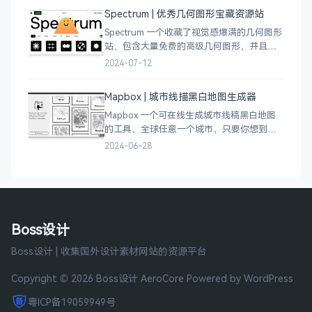
Spectrum | 优秀几何图形宝藏资源站
Spectrum 一个收藏了视觉感爆满的几何图形
站，包含大量免费的高级几何图形，并且每
周都会更新 100 个几何图案，不断的完善能
2024-07-12
让视觉设计师获取灵感，提升创作能力，激
发无限创意。
Mapbox | 城市线描黑白地图生成器
Mapbox 一个可在线生成城市线稿黑白地图
的工具，全球任意一个城市，只要你想到的
城市，直接搜索城市名称，自动生成该城市
2024-06-28
的线稿风貌，可以通过鼠标拖拽选择城市的
角落，一幅优雅充满设计感的地图作品就完
成了
Boss设计
Boss设计 | 收集国外设计素材网站的资源平台
Copyright © 2026 Boss设计
AeroCore
Powered by WordPress
粤ICP备19059949号