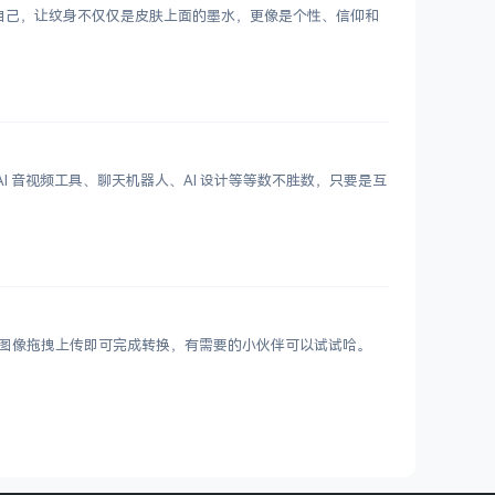
表达自己，让纹身不仅仅是皮肤上面的墨水，更像是个性、信仰和
 写作、AI 音视频工具、聊天机器人、AI 设计等等数不胜数，只要是互
VIF 图像拖拽上传即可完成转换，有需要的小伙伴可以试试哈。