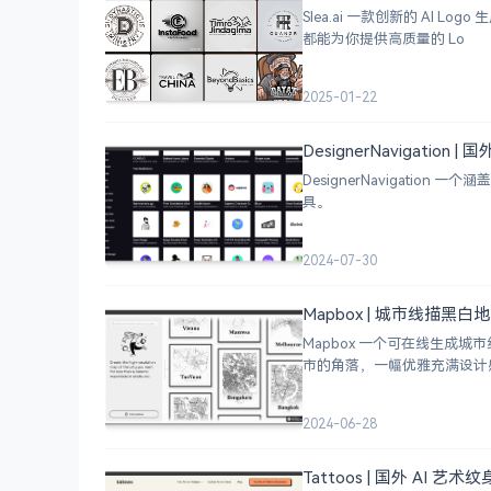
Slea.ai 一款创新的 A
都能为你提供高质量的 Lo
2025-01-22
DesignerNavigation
DesignerNavigat
具。
2024-07-30
Mapbox | 城市线描黑
Mapbox 一个可在线生
市的角落，一幅优雅充满设计
2024-06-28
Tattoos | 国外 AI 艺