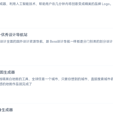
I Logo 生成器，利用人工智能技术，帮助用户在几分钟内将创意变成精美的品牌 
 | 国外优秀设计导航站
ion 一个涵盖设计全面的国外设计资源导航，跟 Boss设计导航一样都是分门别类的
白地图生成器
成城市线稿黑白地图的工具，全球任意一个城市，只要你想到的城市，直接搜索城
感的地图作品就完成了
术纹身生成器