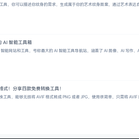
纹身图案生成工具，你可以描述你纹身的需求，生成属于你的艺术纹身图案，通过艺术
大的 AI 智能工具箱
00+ AI 智能网站和工具，号称最大的 AI 智能工具导航站，涵盖了 AI 图像、AI
G 图片格式！分享四款免费转换工具！
具，能够无损将 AVIF 格式转成 PNG 或者 JPG，使用很简单，只需将 A